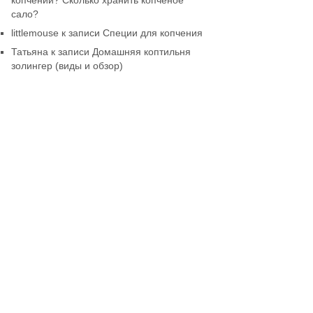
копчении? Сколько хранить копченое
сало?
littlemouse
к записи
Специи для копчения
Татьяна
к записи
Домашняя коптильня
золингер (виды и обзор)