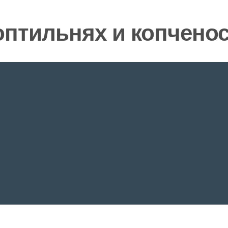
оптильнях и копчено
»
Мясо
»
Оборудование
Продукты
Рыба