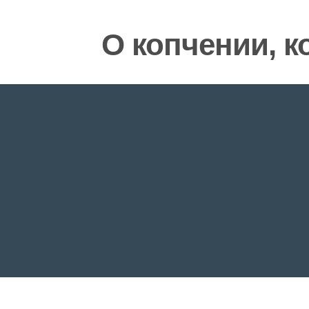
О копчении, к
Бизнес
Коптильни
»
Копчение