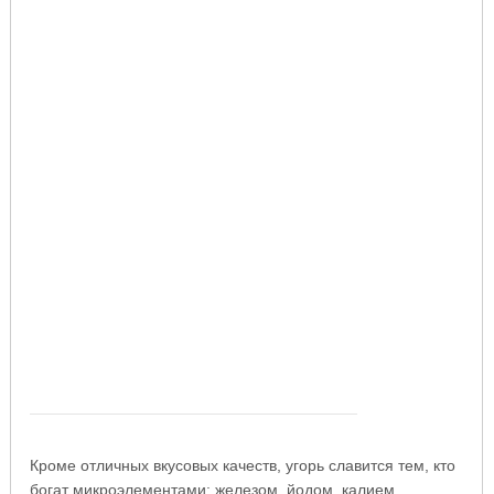
Кроме отличных вкусовых качеств, угорь славится тем, кто
богат микроэлементами: железом, йодом, калием,